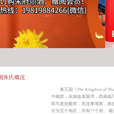
国朱氏概况
泰王国（The Kingdom o
中南部，东南临泰国湾，西南临
部与老挝毗邻，东连柬埔寨，南接
分为五个地区，共有77个府。 截