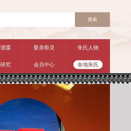
搜索
乘谱牒
娶亲祭灵
朱氏人物
化研究
会员中心
各地朱氏