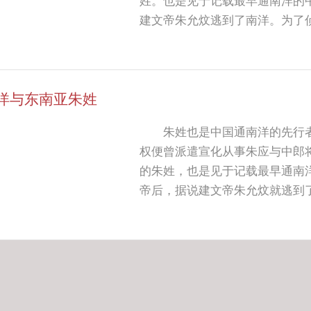
姓。也是见于记载最早通南洋的中国官员。 明朝初期，燕
建文帝朱允炆逃到了南洋。为了
海军前往南洋巡查。 明末清初，为逃避清廷迫害，大批明室后裔逃往南洋。如
鲁王朱以海、著名思想家朱之瑜
以闽、粤沿海地区为主的朱氏族
洋与东南亚朱姓
朱姓已成为南洋华侨、华人中的
等国华人不少于1500万，其中
朱姓也是中国通南洋的先行
人朱茂山、新加坡著名音乐家朱
权便曾派遣宣化从事朱应与中郎
人朱运兴、世界朱氏联合会会长
的朱姓，也是见于记载最早通南
帝后，据说建文帝朱允炆就逃到
监郑和多次率领海军前往南洋巡