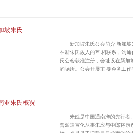
有30多个民族，泰族为主要民
语。
加坡朱氏
新加坡朱氏公会简介 新加坡朱氏公会成立于1947年。其主要宗旨是为加强
在新朱氏族人的互 相联系，沟
氏公会获准注册，会址设在新加
的场所。公会开展主 要会务工作
会员宗亲办理相关事宜,分发援助金
培育英才，奖励品学兼优的会员子
年来，共有500多名学生受惠。1
南亚朱氏概况
办有益身心的健康活动，开展提
育。每年对年长会员宗亲颁发敬
朱姓是中国通南洋的先行者
曾派遣宣化从事朱应与中郎将康