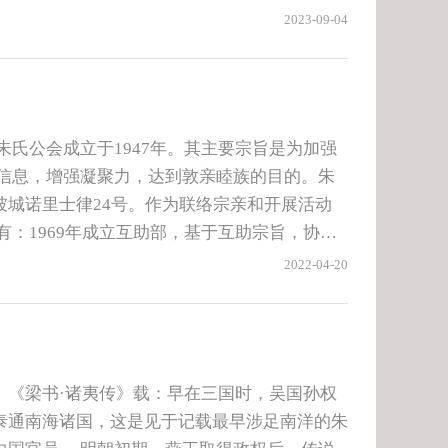
族，其余为老挝族、华族、马来族等，泰语为国
2023-09-04
通信息，增强凝聚力，达到敦亲睦族的目的。朱
坡城诺里士律24号。作为联络宗亲和开展活动
有：1969年成立互助部，基于互助宗旨，协助
。1978年成立“奖学金管理委员会”，旨在为
2022-04-20
女。从1979年第一届颁发奖学金开始，20多
991年后成立“妇女组”、“青年团”，协助组织主
倡博爱精神，敬老尊贤，保持华族优良传统的教
老度岁金。
。《梁书·诸夷传》载：早在三国时，吴国孙权
泰通南海诸国，这是见于记载最早涉足南洋的朱