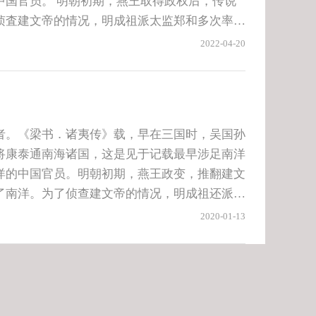
王取得政权后，传说
侦査建文帝的情况，明成祖派太监郑和多次率领
2022-04-20
（号舜水），都曾到南洋一带抗清。近代以来，
人又纷纷到南洋一带去开拓和谋生。时至今日，
重要一支。在印尼、马来西亚、新加坡、菲律宾
朱姓人口约75万人，占5%。这里还产生了印尼报
者。《梁书．诸夷传》载，早在三国时，吴国孙
晖，马来西亚华人公会秘书长、民主联合党领导
将康泰通南海诸国，这是见于记载最早涉足南洋
朱祥南等一批杰出的华人领袖。
洋的中国官员。明朝初期，燕王政变，推翻建文
了南洋。为了侦查建文帝的情况，明成祖还派太
查
2020-01-13