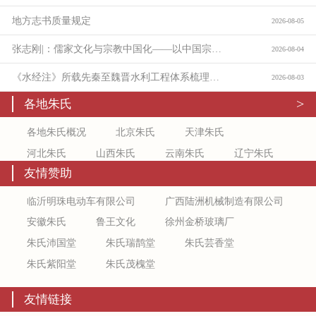
地方志书质量规定
2026-08-05
张志刚|：儒家文化与宗教中国化——以中国宗教通史为线索的学理沉思：
2026-08-04
《水经注》所载先秦至魏晋水利工程体系梳理与价值考论
2026-08-03
>
各地朱氏
各地朱氏概况
北京朱氏
天津朱氏
河北朱氏
山西朱氏
云南朱氏
辽宁朱氏
友情赞助
吉林朱氏
新疆朱氏
上海朱氏
江苏朱氏
浙江朱氏
安徽朱氏
福建朱氏
江西朱氏
临沂明珠电动车有限公司
广西陆洲机械制造有限公司
山东朱氏
陕西朱氏
甘肃朱氏
宁夏朱氏
安徽朱氏
鲁王文化
徐州金桥玻璃厂
青海朱氏
黑龙江朱氏
河南朱氏
湖北朱氏
朱氏沛国堂
朱氏瑞鹊堂
朱氏芸香堂
湖南朱氏
广东朱氏
广西朱氏
海南朱氏
朱氏紫阳堂
朱氏茂槐堂
重庆朱氏
四川朱氏
贵州朱氏
内蒙古朱氏
友情链接
西藏朱氏
香港朱氏
澳门朱氏
台湾朱氏