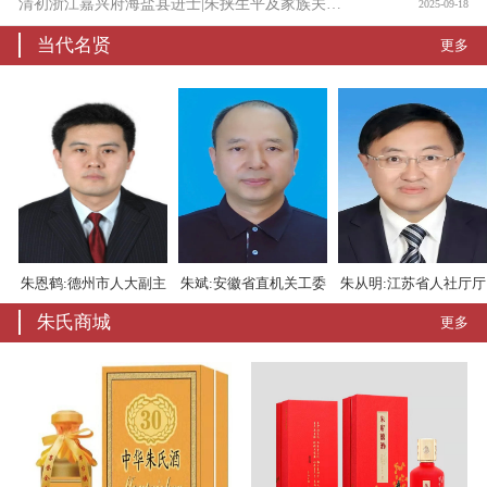
清初浙江嘉兴府海盐县进士|朱挟生平及家族关系考
2025-09-18
当代名贤
更多
恩鹤:德州市人大副主
朱斌:安徽省直机关工委
朱从明:江苏省人社厅厅
朱
朱氏商城
更多
任
书记
长