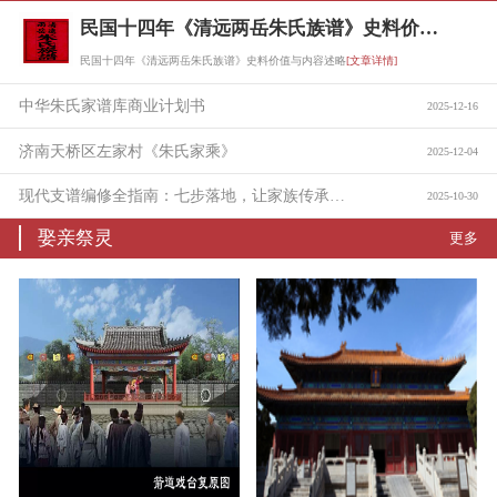
民国十四年《清远两岳朱氏族谱》史料价值与内容述略
民国十四年《清远两岳朱氏族谱》史料价值与内容述略
[文章详情]
中华朱氏家谱库商业计划书
2025-12-16
济南天桥区左家村《朱氏家乘》
2025-12-04
现代支谱编修全指南：七步落地，让家族传承有迹可循
2025-10-30
娶亲祭灵
更多