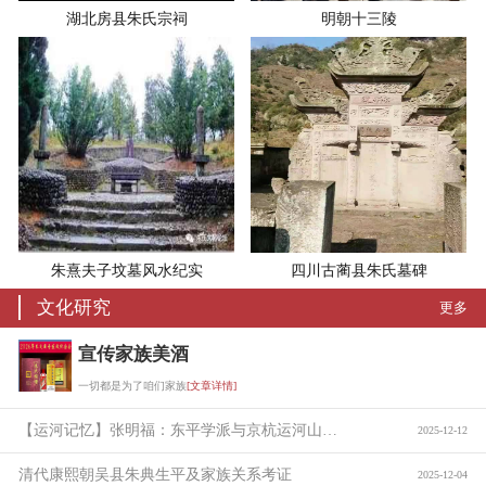
湖北房县朱氏宗祠
明朝十三陵
朱熹夫子坟墓风水纪实
四川古蔺县朱氏墓碑
文化研究
更多
宣传家族美酒
一切都是为了咱们家族
[文章详情]
【运河记忆】张明福：东平学派与京杭运河山东段的贯通
2025-12-12
清代康熙朝吴县朱典生平及家族关系考证
2025-12-04