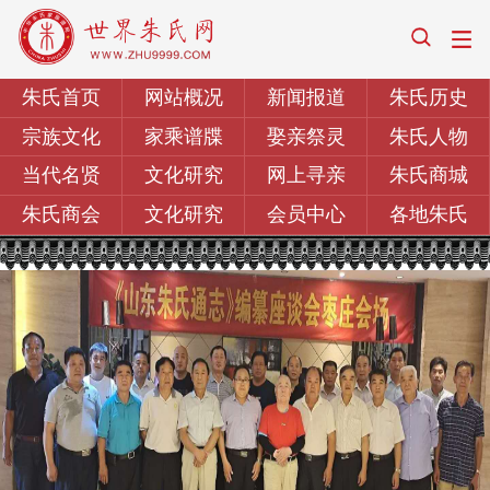
朱氏首页
网站概况
新闻报道
朱氏历史
宗族文化
家乘谱牒
娶亲祭灵
朱氏人物
当代名贤
文化研究
网上寻亲
朱氏商城
朱氏商会
文化研究
会员中心
各地朱氏