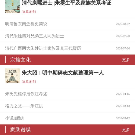
清代康熙进士||朱雯生平及家族关系考证
[文章详情]
明清鲁东南迁徙史简说
2026-08-02
清代朱姓四对兄弟三人同为进士
2026-07-20
清代广西两大朱姓进士家族及其三代履历
2026-07-20
宗族文化
更多
朱大韶：明中期碑志文献整理第一人
[文章详情]
朱氏先柩停厝仪注考述
2026-04-15
格力之父——朱江洪
2026-03-13
小说ll腊肉
2026-03-12
家乘谱牒
更多