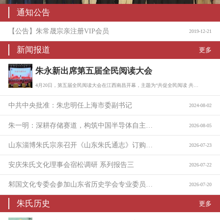
通知公告
【公告】朱常晟宗亲注册VIP会员
2019-12-21
新闻报道
更多
朱永新出席第五届全民阅读大会
4月20日，第五届全民阅读大会在江西南昌开幕，主题为“共促全民阅读 共建书香社会…
中共中央批准：朱忠明任上海市委副书记
2024-08-02
朱一明：深耕存储赛道，构筑中国半导体自主底座
2026-08-05
山东淄博朱氏宗亲召开《山东朱氏通志》订购与捐助座谈会
2026-07-23
安庆朱氏文化理事会宿松调研 系列报告三
2026-07-22
邾国文化专委会参加山东省历史学会专业委员会工作会议
2026-07-20
朱氏历史
更多