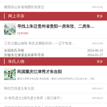
建国后山东省地图区划变迁
2025-12-02
网上寻亲
更多
寻找上朱迁贵州省贵阳一房朱玟、二房朱珖后裔宗亲信息
[文章详情]
三百七载山海情 朱氏后裔盼归宗——辽宁朱发富携族寻根问亲
2025-12-05
全国朱氏寻根
2024-06-10
安徽淮北濉溪县朱家军寻亲
2024-01-27
朱氏人物
更多
民国重庆江津秀才朱在阳
重庆江津秀才朱在阳 朱在阳者，重庆江津圣钟坪朱氏八代之杰士也，乃朱树珍六子朱缵勲…
明代万历进士朱大启
2025-10-11
26.朱氏进士||清代进士朱昇（浙江海宁）
2025-09-25