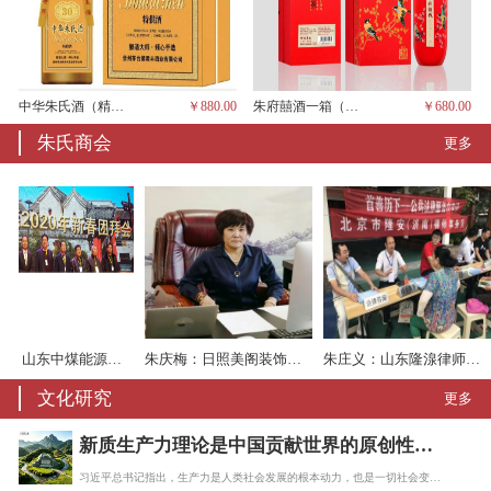
中华朱氏酒（精品、一箱6瓶，茅台酱香）
￥880.00
朱府囍酒一箱（六瓶、茅台酱香）
￥680.00
朱氏商会
更多
东吉宇建材有限公司董事长、临沂市侨商联合会常务副会长
朱道六：天津湖北商会会长
朱德玉：山东中煤能源机械有限责任公司
文化研究
更多
新质生产力理论是中国贡献世界的原创性理论
习近平总书记指出，生产力是人类社会发展的根本动力，也是一切社会变迁和政治变革的终…