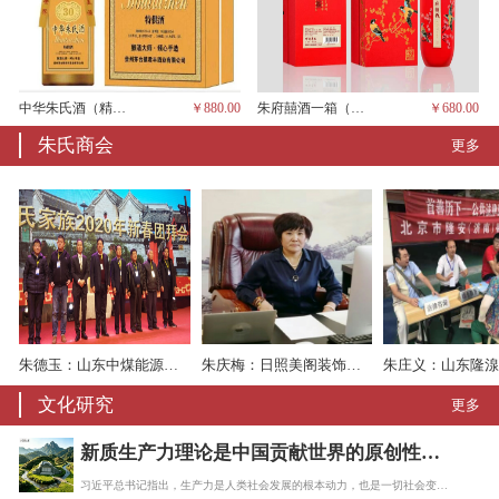
中华朱氏酒（精品、一箱6瓶，茅台酱香）
￥880.00
朱府囍酒一箱（六瓶、茅台酱香）
￥680.00
朱氏商会
更多
朱德玉：山东中煤能源机械有限责任公司
朱庆梅：日照美阁装饰工程有限公司
文化研究
更多
新质生产力理论是中国贡献世界的原创性理论
习近平总书记指出，生产力是人类社会发展的根本动力，也是一切社会变迁和政治变革的终…