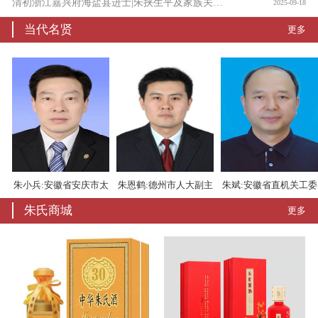
清初浙江嘉兴府海盐县进士|朱挟生平及家族关系考
2025-09-18
当代名贤
更多
朱小兵:安徽省安庆市太
朱恩鹤:德州市人大副主
朱斌:安徽省直机关工委
朱氏商城
更多
湖县委书记
任
书记