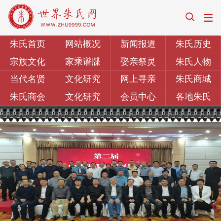
朱氏首页
网站概况
新闻报道
朱氏历史
宗族文化
家乘谱牒
娶亲祭灵
朱氏人物
当代名贤
文化研究
网上寻亲
朱氏商城
朱氏商会
文化研究
会员中心
各地朱氏