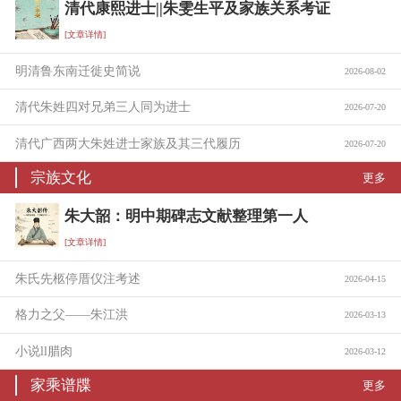
清代康熙进士||朱雯生平及家族关系考证
[文章详情]
明清鲁东南迁徙史简说
2026-08-02
清代朱姓四对兄弟三人同为进士
2026-07-20
清代广西两大朱姓进士家族及其三代履历
2026-07-20
宗族文化
更多
朱大韶：明中期碑志文献整理第一人
[文章详情]
朱氏先柩停厝仪注考述
2026-04-15
格力之父——朱江洪
2026-03-13
小说ll腊肉
2026-03-12
家乘谱牒
更多