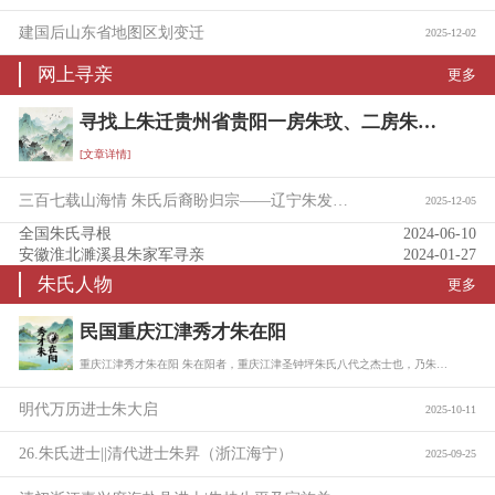
建国后山东省地图区划变迁
2025-12-02
网上寻亲
更多
寻找上朱迁贵州省贵阳一房朱玟、二房朱珖后裔宗亲信息
[文章详情]
三百七载山海情 朱氏后裔盼归宗——辽宁朱发富携族寻根问亲
2025-12-05
全国朱氏寻根
2024-06-10
安徽淮北濉溪县朱家军寻亲
2024-01-27
朱氏人物
更多
民国重庆江津秀才朱在阳
重庆江津秀才朱在阳 朱在阳者，重庆江津圣钟坪朱氏八代之杰士也，乃朱树珍六子朱缵勲…
明代万历进士朱大启
2025-10-11
26.朱氏进士||清代进士朱昇（浙江海宁）
2025-09-25