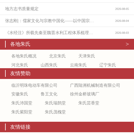
地方志书质量规定
2026-08-05
张志刚|：儒家文化与宗教中国化——以中国宗教通史为线索的学理沉思：
2026-08-04
《水经注》所载先秦至魏晋水利工程体系梳理与价值考论
2026-08-03
>
各地朱氏
各地朱氏概况
北京朱氏
天津朱氏
河北朱氏
山西朱氏
云南朱氏
辽宁朱氏
友情赞助
吉林朱氏
新疆朱氏
上海朱氏
江苏朱氏
浙江朱氏
安徽朱氏
福建朱氏
江西朱氏
临沂明珠电动车有限公司
广西陆洲机械制造有限公司
山东朱氏
陕西朱氏
甘肃朱氏
宁夏朱氏
安徽朱氏
鲁王文化
徐州金桥玻璃厂
青海朱氏
黑龙江朱氏
河南朱氏
湖北朱氏
朱氏沛国堂
朱氏瑞鹊堂
朱氏芸香堂
湖南朱氏
广东朱氏
广西朱氏
海南朱氏
朱氏紫阳堂
朱氏茂槐堂
重庆朱氏
四川朱氏
贵州朱氏
内蒙古朱氏
友情链接
西藏朱氏
香港朱氏
澳门朱氏
台湾朱氏