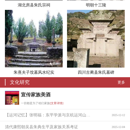
湖北房县朱氏宗祠
明朝十三陵
朱熹夫子坟墓风水纪实
四川古蔺县朱氏墓碑
文化研究
更多
宣传家族美酒
一切都是为了咱们家族
[文章详情]
【运河记忆】张明福：东平学派与京杭运河山东段的贯通
2025-12-12
清代康熙朝吴县朱典生平及家族关系考证
2025-12-04