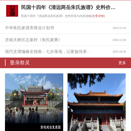
民国十四年《清远两岳朱氏族谱》史料价值与内容述略
民国十四年《清远两岳朱氏族谱》史料价值与内容述略
[文章详情]
中华朱氏家谱库商业计划书
2025-12-16
济南天桥区左家村《朱氏家乘》
2025-12-04
现代支谱编修全指南：七步落地，让家族传承有迹可循
2025-10-30
娶亲祭灵
更多