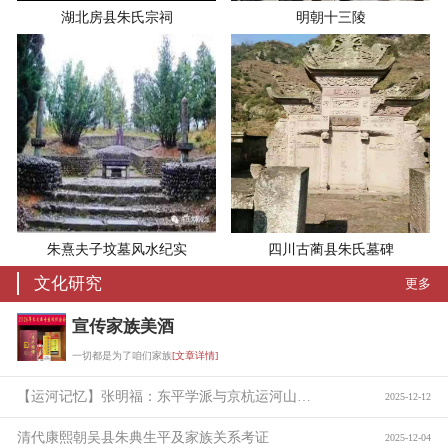
湖北房县朱氏宗祠
明朝十三陵
朱熹夫子坟墓风水纪实
四川古蔺县朱氏墓碑
文化研究
更多
宣传家族美酒
一切都是为了咱们家族
[文章详情]
【运河记忆】张明福：东平学派与京杭运河山东段的贯通
2025-12-12
清代康熙朝吴县朱典生平及家族关系考证
2025-12-04