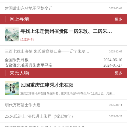
建国后山东省地图区划变迁
2025-12-02
网上寻亲
更多
寻找上朱迁贵州省贵阳一房朱玟、二房朱珖后裔宗亲信息
[文章详情]
三百七载山海情 朱氏后裔盼归宗——辽宁朱发富携族寻根问亲
2025-12-05
全国朱氏寻根
2024-06-10
安徽淮北濉溪县朱家军寻亲
2024-01-27
朱氏人物
更多
民国重庆江津秀才朱在阳
重庆江津秀才朱在阳 朱在阳者，重庆江津圣钟坪朱氏八代之杰士也，乃朱树珍六子朱缵勲…
明代万历进士朱大启
2025-10-11
26.朱氏进士||清代进士朱昇（浙江海宁）
2025-09-25