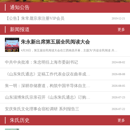
通知公告
【公告】朱常晟宗亲注册VIP会员
2019-12-21
新闻报道
更多
朱永新出席第五届全民阅读大会
4月20日，第五届全民阅读大会在江西南昌开幕，主题为“共促全民阅读 共建书香社会…
中共中央批准：朱忠明任上海市委副书记
2024-08-02
《山东朱氏通志》定稿工作代表会议在曲阜成功召开
2026-08-08
朱一明：深耕存储赛道，构筑中国半导体自主底座
2026-08-05
山东淄博朱氏宗亲召开《山东朱氏通志》订购与捐助座谈会
2026-07-23
安庆朱氏文化理事会宿松调研 系列报告三
2026-07-22
朱氏历史
更多