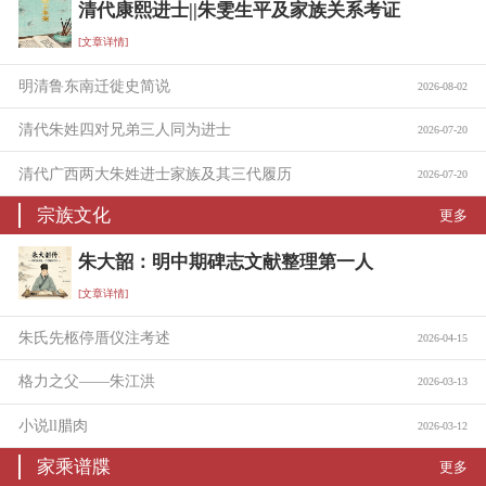
清代康熙进士||朱雯生平及家族关系考证
[文章详情]
明清鲁东南迁徙史简说
2026-08-02
清代朱姓四对兄弟三人同为进士
2026-07-20
清代广西两大朱姓进士家族及其三代履历
2026-07-20
宗族文化
更多
朱大韶：明中期碑志文献整理第一人
[文章详情]
朱氏先柩停厝仪注考述
2026-04-15
格力之父——朱江洪
2026-03-13
小说ll腊肉
2026-03-12
家乘谱牒
更多