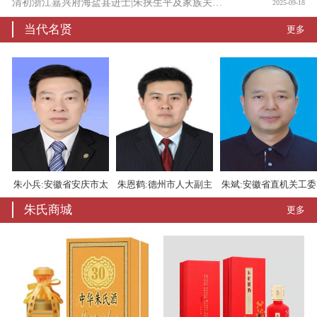
清初浙江嘉兴府海盐县进士|朱挟生平及家族关系考
2025-09-18
当代名贤
更多
朱小兵:安徽省安庆市太
朱恩鹤:德州市人大副主
朱斌:安徽省直机关工委
朱氏商城
更多
湖县委书记
任
书记