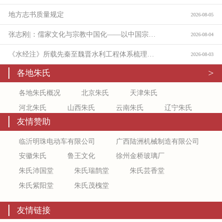
地方志书质量规定
2026-08-05
张志刚|：儒家文化与宗教中国化——以中国宗教通史为线索的学理沉思：
2026-08-04
《水经注》所载先秦至魏晋水利工程体系梳理与价值考论
2026-08-03
>
各地朱氏
各地朱氏概况
北京朱氏
天津朱氏
河北朱氏
山西朱氏
云南朱氏
辽宁朱氏
友情赞助
吉林朱氏
新疆朱氏
上海朱氏
江苏朱氏
浙江朱氏
安徽朱氏
福建朱氏
江西朱氏
临沂明珠电动车有限公司
广西陆洲机械制造有限公司
山东朱氏
陕西朱氏
甘肃朱氏
宁夏朱氏
安徽朱氏
鲁王文化
徐州金桥玻璃厂
青海朱氏
黑龙江朱氏
河南朱氏
湖北朱氏
朱氏沛国堂
朱氏瑞鹊堂
朱氏芸香堂
湖南朱氏
广东朱氏
广西朱氏
海南朱氏
朱氏紫阳堂
朱氏茂槐堂
重庆朱氏
四川朱氏
贵州朱氏
内蒙古朱氏
友情链接
西藏朱氏
香港朱氏
澳门朱氏
台湾朱氏