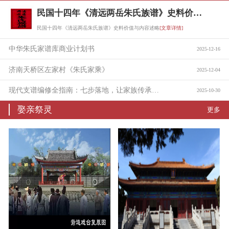
民国十四年《清远两岳朱氏族谱》史料价值与内容述略
民国十四年《清远两岳朱氏族谱》史料价值与内容述略
[文章详情]
中华朱氏家谱库商业计划书
2025-12-16
济南天桥区左家村《朱氏家乘》
2025-12-04
现代支谱编修全指南：七步落地，让家族传承有迹可循
2025-10-30
娶亲祭灵
更多