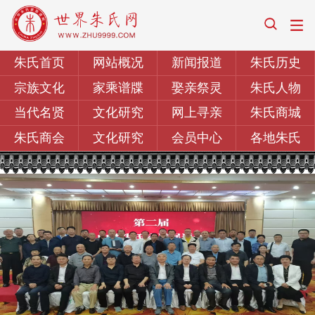
朱氏首页
网站概况
新闻报道
朱氏历史
宗族文化
家乘谱牒
娶亲祭灵
朱氏人物
当代名贤
文化研究
网上寻亲
朱氏商城
朱氏商会
文化研究
会员中心
各地朱氏