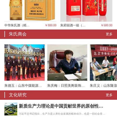
中华朱氏酒（精品、一箱6瓶，茅台酱香）
￥880.00
朱府囍酒一箱（六瓶、茅台酱香）
￥680.00
朱氏商会
更多
朱德玉：山东中煤能源机械有限责任公司
朱庆梅：日照美阁装饰工程有限公司
文化研究
更多
新质生产力理论是中国贡献世界的原创性理论
习近平总书记指出，生产力是人类社会发展的根本动力，也是一切社会变迁和政治变革的终…