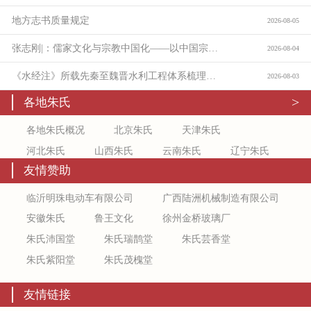
地方志书质量规定
2026-08-05
张志刚|：儒家文化与宗教中国化——以中国宗教通史为线索的学理沉思：
2026-08-04
《水经注》所载先秦至魏晋水利工程体系梳理与价值考论
2026-08-03
>
各地朱氏
各地朱氏概况
北京朱氏
天津朱氏
河北朱氏
山西朱氏
云南朱氏
辽宁朱氏
友情赞助
吉林朱氏
新疆朱氏
上海朱氏
江苏朱氏
浙江朱氏
安徽朱氏
福建朱氏
江西朱氏
临沂明珠电动车有限公司
广西陆洲机械制造有限公司
山东朱氏
陕西朱氏
甘肃朱氏
宁夏朱氏
安徽朱氏
鲁王文化
徐州金桥玻璃厂
青海朱氏
黑龙江朱氏
河南朱氏
湖北朱氏
朱氏沛国堂
朱氏瑞鹊堂
朱氏芸香堂
湖南朱氏
广东朱氏
广西朱氏
海南朱氏
朱氏紫阳堂
朱氏茂槐堂
重庆朱氏
四川朱氏
贵州朱氏
内蒙古朱氏
友情链接
西藏朱氏
香港朱氏
澳门朱氏
台湾朱氏