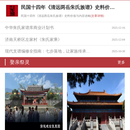
民国十四年《清远两岳朱氏族谱》史料价值与内容述略
民国十四年《清远两岳朱氏族谱》史料价值与内容述略
[文章详情]
中华朱氏家谱库商业计划书
2025-12-16
济南天桥区左家村《朱氏家乘》
2025-12-04
现代支谱编修全指南：七步落地，让家族传承有迹可循
2025-10-30
娶亲祭灵
更多