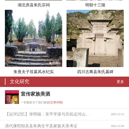
湖北房县朱氏宗祠
明朝十三陵
朱熹夫子坟墓风水纪实
四川古蔺县朱氏墓碑
文化研究
更多
宣传家族美酒
一切都是为了咱们家族
[文章详情]
【运河记忆】张明福：东平学派与京杭运河山东段的贯通
2025-12-12
清代康熙朝吴县朱典生平及家族关系考证
2025-12-04