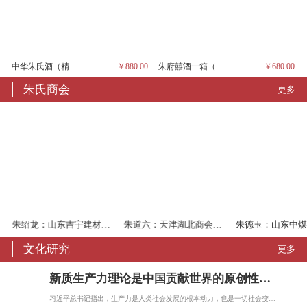
中华朱氏酒（精品、一箱6瓶，茅台酱香）
￥880.00
朱府囍酒一箱（六瓶、茅台酱香）
￥680.00
朱氏商会
更多
朱绍龙：山东吉宇建材有限公司董事长、临沂市侨商联合会常务副会长
朱道六：天津湖北商会会长
文化研究
更多
新质生产力理论是中国贡献世界的原创性理论
习近平总书记指出，生产力是人类社会发展的根本动力，也是一切社会变迁和政治变革的终…