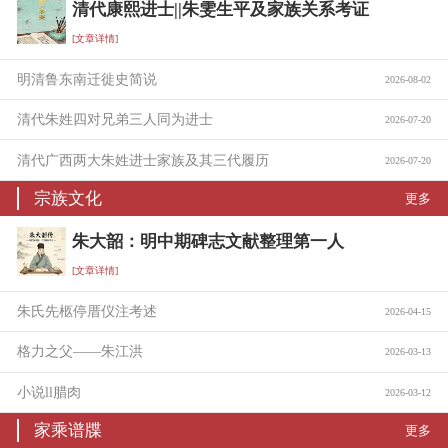
清代康熙进士||朱雯生平及家族关系考证
[文章详情]
明清鲁东南迁徙史简说
2026-08-02
清代朱姓四对兄弟三人同为进士
2026-07-20
清代广西两大朱姓进士家族及其三代履历
2026-07-20
宗族文化
更多
朱大韶：明中期碑志文献整理第一人
[文章详情]
朱氏先柩停厝仪注考述
2026-04-15
格力之父——朱江洪
2026-03-13
小说ll腊肉
2026-03-12
家乘谱牒
更多