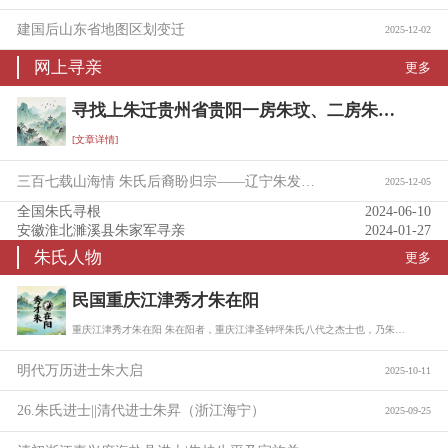
建国后山东省地图区划变迁
2025-12-02
网上寻亲
更多
寻找上朱迁贵州省贵阳一房朱玟、二房朱珖后裔宗亲信息
[文章详情]
三百七载山海情 朱氏后裔盼归宗——辽宁朱发富携族寻根问亲
2025-12-05
全国朱氏寻根
2024-06-10
安徽淮北濉溪县朱家军寻亲
2024-01-27
朱氏人物
更多
民国重庆江津秀才朱在阳
重庆江津秀才朱在阳 朱在阳者，重庆江津圣钟坪朱氏八代之杰士也，乃朱树珍六子朱缵勲…
明代万历进士朱大启
2025-10-11
26.朱氏进士||清代进士朱昇（浙江海宁）
2025-09-25