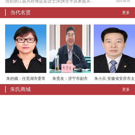
清初浙江嘉兴府海盐县进士|朱挟生平及家族关系考
2025-09-18
当代名贤
更多
长
朱的娥：任芜湖市委常
朱贵友：济宁市副市
朱小兵:安徽省安庆市太
朱氏商城
更多
委、宣传部部长
长，山东莒县人
湖县委书记