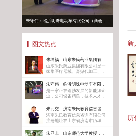
朱守伟：临沂明珠电动车有限公司（商会企业）
新
图文热点
朱坤福：山东朱氏药业集团有限公司
山东朱氏药业集团有限公司是一
家集医疗器械、膏贴代加工、足
贴代加工、退热贴代加工、蒸汽
眼罩贴牌生产、生物诊断试剂、
朱守伟：临沂明珠电动车有限公司（商会企业）
高分子材料研发、医疗器械企业
​是一家正在蓬勃发展的新能源企
培训于一体的企业集团。
业，公司设备精良，技术人才荟
萃，创新能力强，产品质量上
乘，智能化程度高，售后服务有
朱元交：济南朱氏教育信息咨询有限公司
保障，配套设施齐全。产品涉及
济南朱氏教育信息咨询有限公司
历
批发市场，美食街，景区售货，
注册地址在山东省济南市历城区
餐饮，冷饮，奶茶，冰淇淋，超
二环东路2277号金桥国际大厦A
市，水吧，美容，服装店车，移
座1-2307，总经理朱元交宗亲联
朱亚非：山东师范大学教授，博士生导师，本站顾问
动手机贴膜，移动修理，蒸汽洗