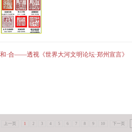
·和·合——透视《世界大河文明论坛·郑州宣言》
上一页
1
2
3
4
5
6
7
8
9
10
下一页