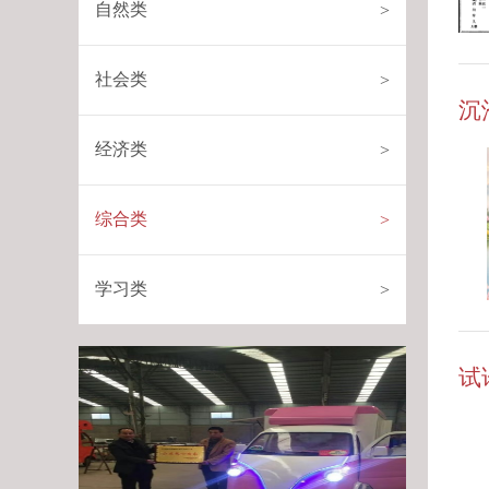
自然类
>
社会类
>
沉
经济类
>
综合类
>
学习类
>
试