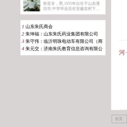
系。如有机会请联系。
车，茶座，汽车公寓，移动办
朱亚非，男,1955年出生于山东潍
公，值班岗亭等多个行业领域！
坊市,中学毕业后在安徽农村下乡
插队，1978年考入山东大学历史
系,1985年山东大学中外关系史研
究生毕业后到山东师大任教。中
1
山东朱氏商会
共党员。现为山东师范大学历史
2
朱坤福：山东朱氏药业集团有限公司
文化学院教授、博士生导师，山
东师范大学教学与科研咨询，山
3
朱守伟：临沂明珠电动车有限公司（商
东师范大学山东地方史研究所所
会企业）
4
朱元交：济南朱氏教育信息咨询有限公
长，山东省社会科学重点研究基
河
地——山东地方史研究基地首席
司
专家。曾任历史文化学院院长,中
国史硕士点一级学科负责人。
首页