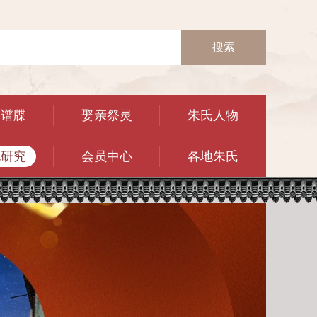
搜索
乘谱牒
娶亲祭灵
朱氏人物
化研究
会员中心
各地朱氏