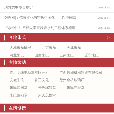
地方志书质量规定
2026-08-05
张志刚|：儒家文化与宗教中国化——以中国宗教通史为线索的学理沉思：
2026-08-04
《水经注》所载先秦至魏晋水利工程体系梳理与价值考论
2026-08-03
>
各地朱氏
各地朱氏概况
北京朱氏
天津朱氏
河北朱氏
山西朱氏
云南朱氏
辽宁朱氏
友情赞助
吉林朱氏
新疆朱氏
上海朱氏
江苏朱氏
浙江朱氏
安徽朱氏
福建朱氏
江西朱氏
临沂明珠电动车有限公司
广西陆洲机械制造有限公司
山东朱氏
陕西朱氏
甘肃朱氏
宁夏朱氏
安徽朱氏
鲁王文化
徐州金桥玻璃厂
青海朱氏
黑龙江朱氏
河南朱氏
湖北朱氏
朱氏沛国堂
朱氏瑞鹊堂
朱氏芸香堂
湖南朱氏
广东朱氏
广西朱氏
海南朱氏
朱氏紫阳堂
朱氏茂槐堂
重庆朱氏
四川朱氏
贵州朱氏
内蒙古朱氏
友情链接
西藏朱氏
香港朱氏
澳门朱氏
台湾朱氏