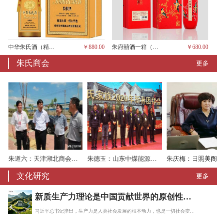
中华朱氏酒（精品、一箱6瓶，茅台酱香）
￥880.00
朱府囍酒一箱（六瓶、茅台酱香）
￥680.00
朱氏商会
更多
朱道六：天津湖北商会会长
朱德玉：山东中煤能源机械有限责任公司
文化研究
更多
新质生产力理论是中国贡献世界的原创性理论
习近平总书记指出，生产力是人类社会发展的根本动力，也是一切社会变迁和政治变革的终…