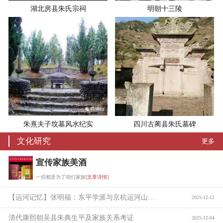
湖北房县朱氏宗祠
明朝十三陵
朱熹夫子坟墓风水纪实
四川古蔺县朱氏墓碑
文化研究
更多
宣传家族美酒
一切都是为了咱们家族
[文章详情]
【运河记忆】张明福：东平学派与京杭运河山东段的贯通
2025-12-12
清代康熙朝吴县朱典生平及家族关系考证
2025-12-04