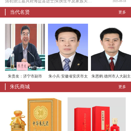
清初浙江嘉兴府海盐县进士|朱挟生平及家族关系考
2025-09-18
当代名贤
更多
常
朱贵友：济宁市副市
朱小兵:安徽省安庆市太
朱恩鹤:德州市人大副主
朱氏商城
更多
长，山东莒县人
湖县委书记
任