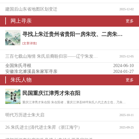
建国后山东省地图区划变迁
2025-12-02
网上寻亲
更多
寻找上朱迁贵州省贵阳一房朱玟、二房朱珖后裔宗亲信息
[文章详情]
三百七载山海情 朱氏后裔盼归宗——辽宁朱发富携族寻根问亲
2025-12-05
全国朱氏寻根
2024-06-10
安徽淮北濉溪县朱家军寻亲
2024-01-27
朱氏人物
更多
民国重庆江津秀才朱在阳
重庆江津秀才朱在阳 朱在阳者，重庆江津圣钟坪朱氏八代之杰士也，乃朱树珍六子朱缵勲…
明代万历进士朱大启
2025-10-11
26.朱氏进士||清代进士朱昇（浙江海宁）
2025-09-25