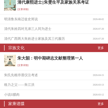
清代康熙进士||朱雯生平及家族关系考证
[文章详情]
明清鲁东南迁徙史简说
2026-08-02
清代朱姓四对兄弟三人同为进士
2026-07-20
清代广西两大朱姓进士家族及其三代履历
2026-07-20
宗族文化
更多
朱大韶：明中期碑志文献整理第一人
[文章详情]
朱氏先柩停厝仪注考述
2026-04-15
格力之父——朱江洪
2026-03-13
小说ll腊肉
2026-03-12
家乘谱牒
更多