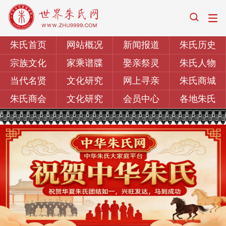
朱氏首页
网站概况
新闻报道
朱氏历史
宗族文化
家乘谱牒
娶亲祭灵
朱氏人物
当代名贤
文化研究
网上寻亲
朱氏商城
朱氏商会
文化研究
会员中心
各地朱氏