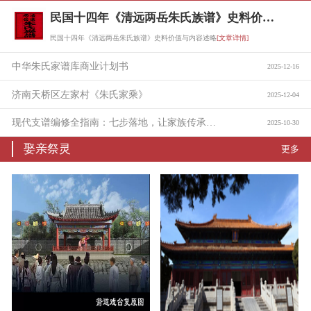
民国十四年《清远两岳朱氏族谱》史料价值与内容述略
民国十四年《清远两岳朱氏族谱》史料价值与内容述略
[文章详情]
中华朱氏家谱库商业计划书
2025-12-16
济南天桥区左家村《朱氏家乘》
2025-12-04
现代支谱编修全指南：七步落地，让家族传承有迹可循
2025-10-30
娶亲祭灵
更多