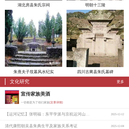
湖北房县朱氏宗祠
明朝十三陵
朱熹夫子坟墓风水纪实
四川古蔺县朱氏墓碑
文化研究
更多
宣传家族美酒
一切都是为了咱们家族
[文章详情]
【运河记忆】张明福：东平学派与京杭运河山东段的贯通
2025-12-12
清代康熙朝吴县朱典生平及家族关系考证
2025-12-04