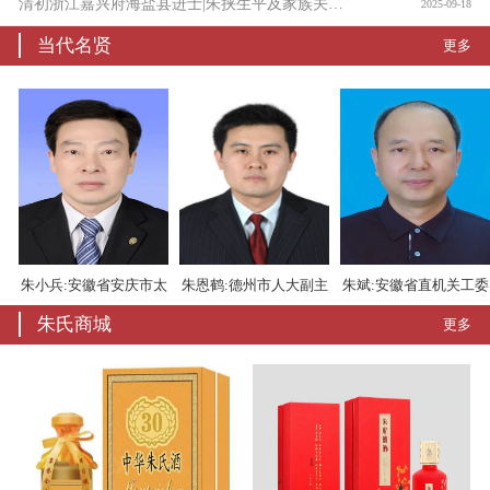
清初浙江嘉兴府海盐县进士|朱挟生平及家族关系考
2025-09-18
当代名贤
更多
朱小兵:安徽省安庆市太
朱恩鹤:德州市人大副主
朱斌:安徽省直机关工委
朱氏商城
更多
湖县委书记
任
书记