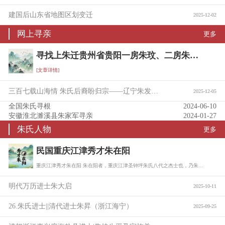
建国后山东省地图区划变迁
2025-12-02
网上寻亲
更多
寻找上朱迁贵州省贵阳一房朱玟、二房朱珖后裔宗亲信息
[文章详情]
三百七载山海情 朱氏后裔盼归宗——辽宁朱发富携族寻根问亲
2025-12-05
全国朱氏寻根
2024-06-10
安徽淮北濉溪县朱家军寻亲
2024-01-27
朱氏人物
更多
民国重庆江津秀才朱在阳
重庆江津秀才朱在阳 朱在阳者，重庆江津圣钟坪朱氏八代之杰士也，乃朱树珍六子朱缵勲…
明代万历进士朱大启
2025-10-11
26.朱氏进士||清代进士朱昇（浙江海宁）
2025-09-25