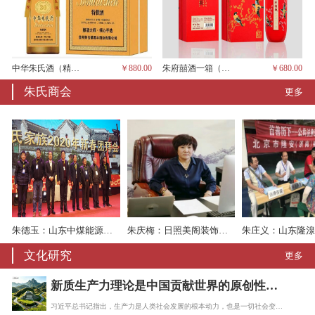
中华朱氏酒（精品、一箱6瓶，茅台酱香）
￥880.00
朱府囍酒一箱（六瓶、茅台酱香）
￥680.00
朱氏商会
更多
朱德玉：山东中煤能源机械有限责任公司
朱庆梅：日照美阁装饰工程有限公司
文化研究
更多
新质生产力理论是中国贡献世界的原创性理论
习近平总书记指出，生产力是人类社会发展的根本动力，也是一切社会变迁和政治变革的终…