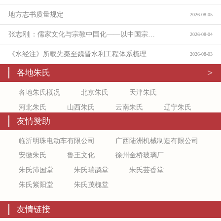
地方志书质量规定
2026-08-05
张志刚|：儒家文化与宗教中国化——以中国宗教通史为线索的学理沉思：
2026-08-04
《水经注》所载先秦至魏晋水利工程体系梳理与价值考论
2026-08-03
>
各地朱氏
各地朱氏概况
北京朱氏
天津朱氏
河北朱氏
山西朱氏
云南朱氏
辽宁朱氏
友情赞助
吉林朱氏
新疆朱氏
上海朱氏
江苏朱氏
浙江朱氏
安徽朱氏
福建朱氏
江西朱氏
临沂明珠电动车有限公司
广西陆洲机械制造有限公司
山东朱氏
陕西朱氏
甘肃朱氏
宁夏朱氏
安徽朱氏
鲁王文化
徐州金桥玻璃厂
青海朱氏
黑龙江朱氏
河南朱氏
湖北朱氏
朱氏沛国堂
朱氏瑞鹊堂
朱氏芸香堂
湖南朱氏
广东朱氏
广西朱氏
海南朱氏
朱氏紫阳堂
朱氏茂槐堂
重庆朱氏
四川朱氏
贵州朱氏
内蒙古朱氏
友情链接
西藏朱氏
香港朱氏
澳门朱氏
台湾朱氏