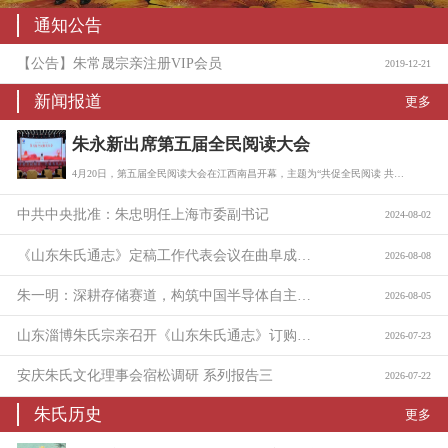
通知公告
【公告】朱常晟宗亲注册VIP会员
2019-12-21
新闻报道
更多
朱永新出席第五届全民阅读大会
4月20日，第五届全民阅读大会在江西南昌开幕，主题为“共促全民阅读 共建书香社会…
中共中央批准：朱忠明任上海市委副书记
2024-08-02
《山东朱氏通志》定稿工作代表会议在曲阜成功召开
2026-08-08
朱一明：深耕存储赛道，构筑中国半导体自主底座
2026-08-05
山东淄博朱氏宗亲召开《山东朱氏通志》订购与捐助座谈会
2026-07-23
安庆朱氏文化理事会宿松调研 系列报告三
2026-07-22
朱氏历史
更多