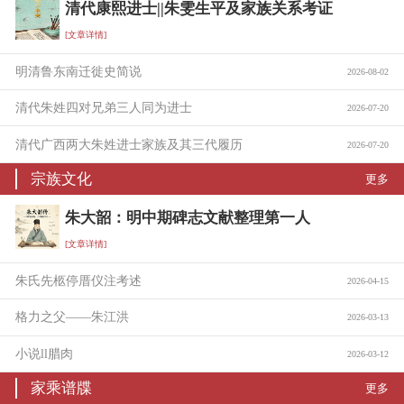
清代康熙进士||朱雯生平及家族关系考证
[文章详情]
明清鲁东南迁徙史简说
2026-08-02
清代朱姓四对兄弟三人同为进士
2026-07-20
清代广西两大朱姓进士家族及其三代履历
2026-07-20
宗族文化
更多
朱大韶：明中期碑志文献整理第一人
[文章详情]
朱氏先柩停厝仪注考述
2026-04-15
格力之父——朱江洪
2026-03-13
小说ll腊肉
2026-03-12
家乘谱牒
更多