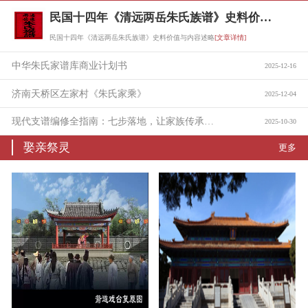
民国十四年《清远两岳朱氏族谱》史料价值与内容述略
民国十四年《清远两岳朱氏族谱》史料价值与内容述略
[文章详情]
中华朱氏家谱库商业计划书
2025-12-16
济南天桥区左家村《朱氏家乘》
2025-12-04
现代支谱编修全指南：七步落地，让家族传承有迹可循
2025-10-30
娶亲祭灵
更多