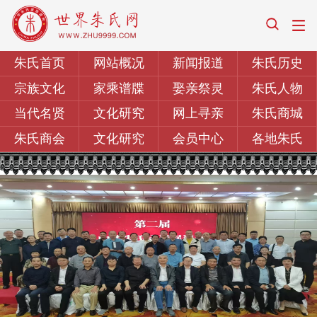
朱氏首页
网站概况
新闻报道
朱氏历史
宗族文化
家乘谱牒
娶亲祭灵
朱氏人物
当代名贤
文化研究
网上寻亲
朱氏商城
朱氏商会
文化研究
会员中心
各地朱氏